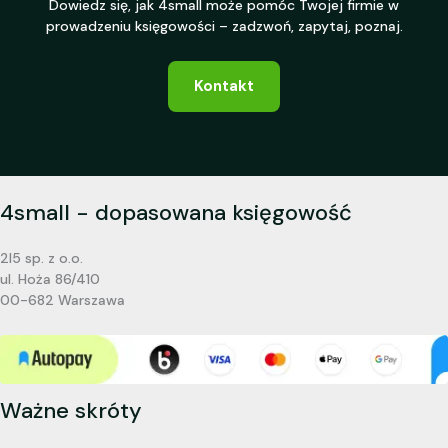
Dowiedz się, jak 4small może pomóc Twojej firmie w
prowadzeniu księgowości – zadzwoń, zapytaj, poznaj.
Kontakt
4small - dopasowana księgowość
2I5 sp. z o.o.
ul. Hoża 86/410
00-682 Warszawa
Ważne skróty