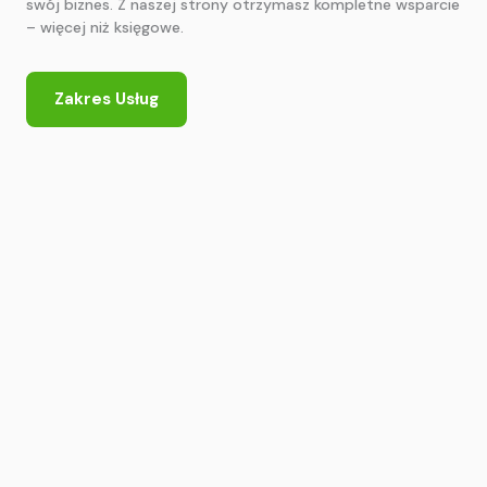
swój biznes. Z naszej strony otrzymasz kompletne wsparcie
– więcej niż księgowe.
Zakres Usług
Zakres usług
Księgowość? Oferujemy Ci więcej!
Podatki