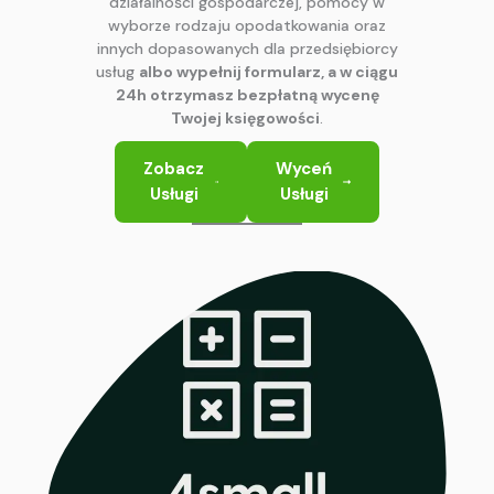
działalności gospodarczej, pomocy w
wyborze rodzaju opodatkowania oraz
innych dopasowanych dla przedsiębiorcy
usług
albo wypełnij formularz, a w ciągu
24h otrzymasz bezpłatną wycenę
Twojej księgowości
.
Zobacz
Wyceń
Usługi
Usługi