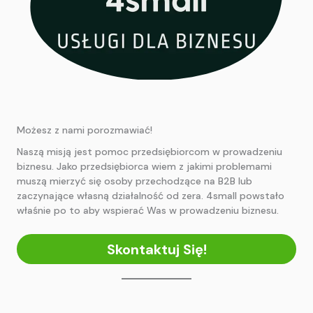
Możesz z nami porozmawiać!
Naszą misją jest pomoc przedsiębiorcom w prowadzeniu
biznesu. Jako przedsiębiorca wiem z jakimi problemami
muszą mierzyć się osoby przechodzące na B2B lub
zaczynające własną działalność od zera. 4small powstało
właśnie po to aby wspierać Was w prowadzeniu biznesu.
Skontaktuj Się!