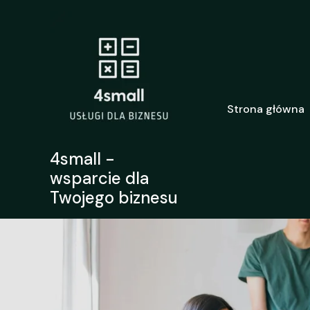
Przejdź
do
treści
Strona główna
4small -
wsparcie dla
Twojego biznesu