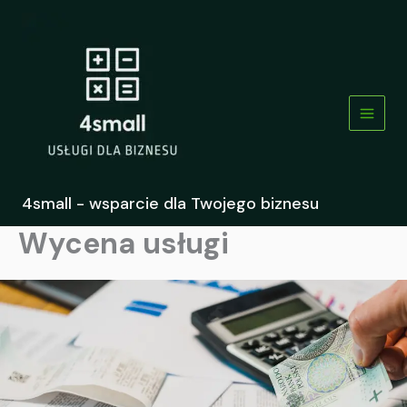
Przejdź
do
treści
4small - wsparcie dla Twojego biznesu
Wycena usługi