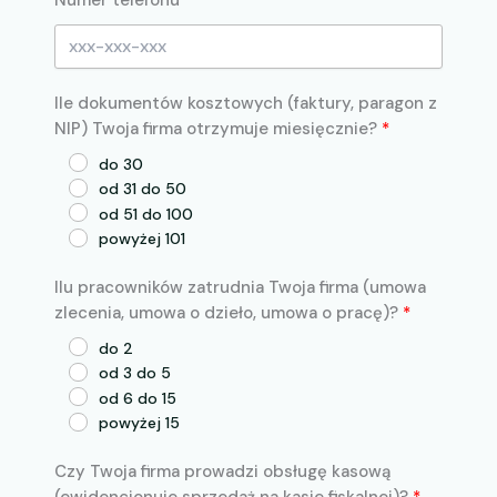
Ile dokumentów kosztowych (faktury, paragon z
NIP) Twoja firma otrzymuje miesięcznie?
do 30
od 31 do 50
od 51 do 100
powyżej 101
Ilu pracowników zatrudnia Twoja firma (umowa
zlecenia, umowa o dzieło, umowa o pracę)?
do 2
od 3 do 5
od 6 do 15
powyżej 15
Czy Twoja firma prowadzi obsługę kasową
(ewidencjonuje sprzedaż na kasie fiskalnej)?